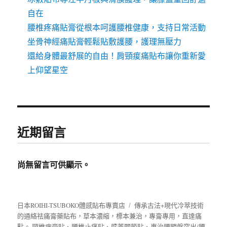
自在
腰椎疼痛貼膏從根本呵護腰椎健康，支持日常活動
坐骨神經痛貼膏輕鬆貼敷護腰，護理無壓力
還給身體最舒展的自由！肩頸痠痛貼布讓你重新愛
上仰望星空
近期留言
尚無留言可供顯示。
日本ROIHI-TSUBOKO體感貼布專賣店
傳承古法+現代冷萃技術
的
通絡祛痛膏
藥貼布，草本濃縮，標本兼治，專膏專用，直達痛
點。
頸椎病膏貼
、
腰椎止痛貼
、
膝蓋關節貼
、專治腰間盤突出/腰