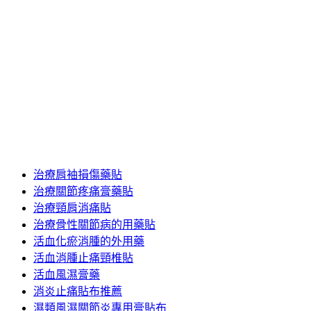
日
頁
頁
頁
1
2
...
4
下一頁
文
期:
次
次
次
搜尋
章
搜尋
分
冰敷貼哪裡買
頁
坐骨神經痛膏藥貼布
快速消腫膏藥
椎間盤冷敷貼
治療坐骨神經痛膏藥
治療肩膀痛貼藥布
治療肩袖損傷藥貼
治療關節疼痛膏藥貼
治療頸肩消痛貼
治療骨性關節病的用藥貼
活血化瘀消腫的外用藥
活血消腫止痛頸椎貼
活血風濕膏藥
消炎止痛貼布推薦
濕類風濕關節炎專用膏貼布