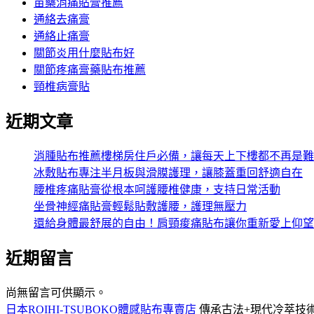
苗藥消痛貼膏推薦
通絡去痛膏
通絡止痛膏
關節炎用什麼貼布好
關節疼痛膏藥貼布推薦
頸椎病膏貼
近期文章
消腫貼布推薦樓梯房住戶必備，讓每天上下樓都不再是難
冰敷貼布專注半月板與滑膜護理，讓膝蓋重回舒適自在
腰椎疼痛貼膏從根本呵護腰椎健康，支持日常活動
坐骨神經痛貼膏輕鬆貼敷護腰，護理無壓力
還給身體最舒展的自由！肩頸痠痛貼布讓你重新愛上仰望
近期留言
尚無留言可供顯示。
日本ROIHI-TSUBOKO體感貼布專賣店
傳承古法+現代冷萃技