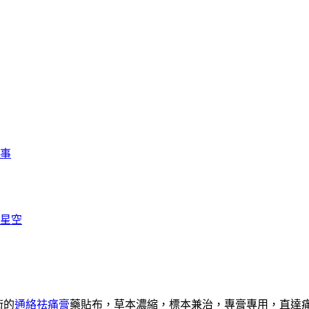
事
星空
術的
通絡祛痛膏
藥貼布，草本濃縮，標本兼治，專膏專用，直達