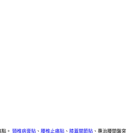
痛點。
頸椎病膏貼
、
腰椎止痛貼
、
膝蓋關節貼
、專治腰間盤突